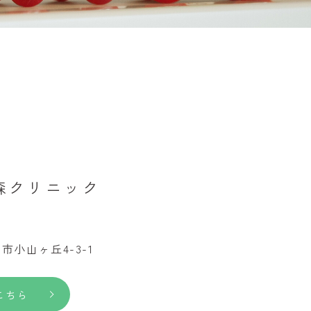
森クリニック
5
小山ヶ丘4-3-1
こちら