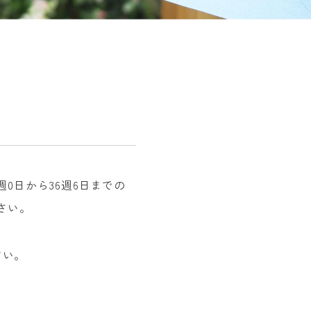
週0日から36週6日までの
さい。
さい。