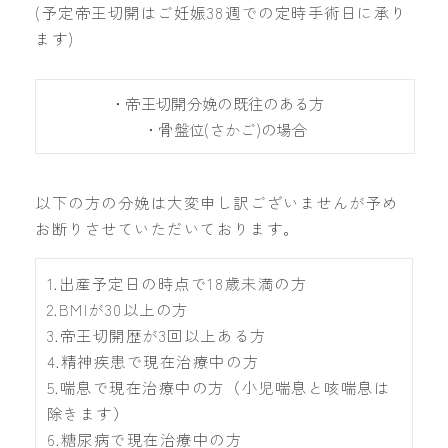
(予定帝王切開はご妊娠38週での定時手術日に承り
ます)
・帝王切開分娩の既往のある方
・骨盤位(さかご)の場合
以下の方の分娩は大変申し訳ございませんが予め
お断りさせていただいております。
1.出産予定日の時点で18歳未満の方
2.BMIが30以上の方
3.帝王切開歴が3回以上ある方
4.精神疾患で現在治療中の方
5.喘息で現在治療中の方（小児喘息と咳喘息は
除きます）
6.糖尿病で現在治療中の方