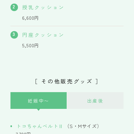
2
授乳クッション
6,600円
3
円座クッション
5,500円
［ その他販売グッズ ］
妊娠中〜
出産後
トコちゃんベルトⅡ
（S・Mサイズ）
7,700円