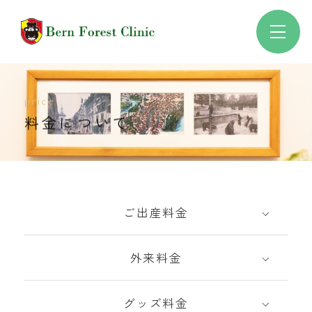
price
料金について
ご出産料金
外来料金
グッズ料金