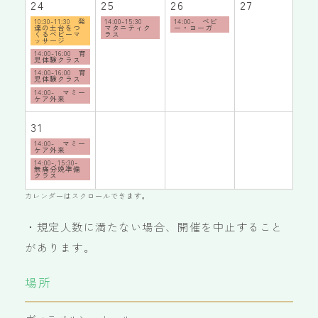
24
25
26
27
2
10:30-11:30 発
14:00-15:30
14:00- ベビ
達の土台をつ
マタニティク
ー・ヨーガ
くるベビーマ
ラス
ッサージ
14:00-16:00 育
児体験クラス
14:00-16:00 育
児体験クラス
14:00- マミー
ケア外来
31
14:00- マミー
ケア外来
14:00-,15:30-
無痛分娩準備
クラス
カレンダーはスクロールできます。
・規定人数に満たない場合、開催を中止すること
があります。
場所