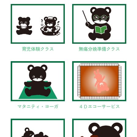
育児体験クラス
無痛分娩準備クラス
マタニティ・ヨーガ
４Ｄエコーサービス